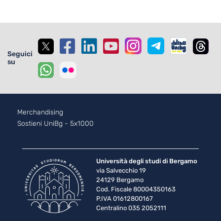
Seguici
su
Footer - 2
Merchandising
Sostieni UniBg - 5x1000
Università degli studi di Bergamo
via Salvecchio 19
24129 Bergamo
Cod. Fiscale 80004350163
P.IVA 01612800167
Centralino 035 2052111