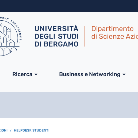
Salta al contenuto principa
ale
Ricerca
Business e Networking
IONI
HELPDESK STUDENTI