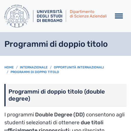
Salta al contenuto principa
Programmi di doppio titolo
BREADCRUMB
HOME
INTERNAZIONALE
OPPORTUNITÀ INTERNAZIONALI
PROGRAMMI DI DOPPIO TITOLO
Programmi di doppio titolo (double
degree)
I programmi
Double Degree (DD)
consentono agli
studenti selezionati di ottenere
due titoli
ufficialmente riconosciuti
: uno rilasciato