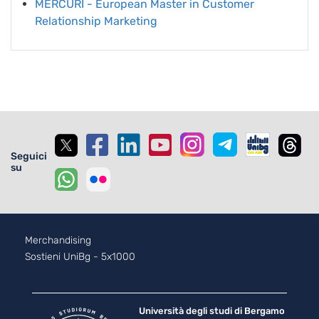
MERCURI - European Master in Customer
Relationship Marketing
Seguici
su
Footer - 2
Merchandising
Sostieni UniBg - 5x1000
Università degli studi di Bergamo