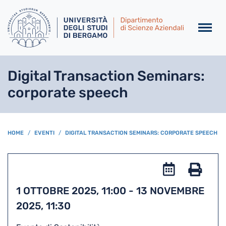
Salta al contenuto principa
Digital Transaction Seminars:
corporate speech
BREADCRUMB
HOME
EVENTI
DIGITAL TRANSACTION SEMINARS: CORPORATE SPEECH
Add
to
Stam
1 OTTOBRE 2025, 11:00
-
13 NOVEMBRE
iCal
2025, 11:30