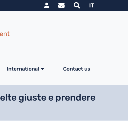
Link utili utente
IT
International
Contact us
celte giuste e prendere