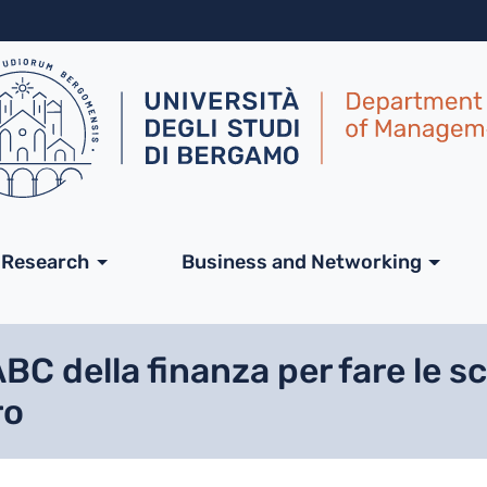
Skip to main content
ale
Research
Business and Networking
ABC della finanza per fare le s
ro