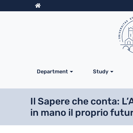
Info
Navigazione princip
Department
Study
Il Sapere che conta: L’
in mano il proprio futu